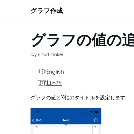
コ
グラフ作成
ン
テ
ン
グラフの値の
ツ
へ
by
chartmaker
ス
キ
English
ッ
プ
日本語
グラフの値とX軸のタイトルを設定します