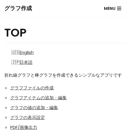
コ
グラフ作成
MENU
ン
テ
ン
TOP
ツ
へ
ス
English
キ
ッ
日本語
プ
折れ線グラフと棒グラフを作成できるシンプルなアプリです
グラフファイルの作成
グラフアイテムの追加・編集
グラフの値の追加・編集
グラフの表示設定
PDF/画像出力